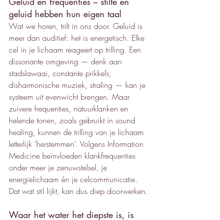
Geluid en frequenties – stilte en 
geluid hebben hun eigen taal
Wat we horen, trilt in ons door. Geluid is 
meer dan auditief: het is energetisch. Elke 
cel in je lichaam reageert op trilling. Een 
dissonante omgeving — denk aan 
stadslawaai, constante prikkels, 
disharmonische muziek, straling — kan je 
systeem uit evenwicht brengen. Maar 
zuivere frequenties, natuurklanken en 
helende tonen, zoals gebruikt in sound 
healing, kunnen de trilling van je lichaam 
letterlijk ‘herstemmen’. Volgens Information 
Medicine beïnvloeden klankfrequenties 
onder meer je zenuwstelsel, je 
energielichaam én je celcommunicatie. 
Dat wat stil lijkt, kan dus diep doorwerken.
Waar het water het diepste is, is 