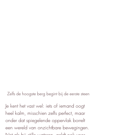
Zelfs de hoogste berg begint bij de eerste steen
Je kent het vast wel: iets of iemand oogt 
heel kalm, misschien zelfs perfect, maar 
onder dat spiegelende oppervlak borrelt 
een wereld van onzichtbare bewegingen. 
Net als bij stille wateren, geldt ook voor 