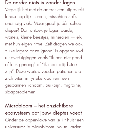
De aarde: niets is zonder lagen
Vergelijk het met de aarde: een uitgestrekt 
landschap lijkt sereen, misschien zelfs 
oneindig vlak. Maar graaf je één schep 
dieper? Dan ontdek je lagen aarde, 
wortels, kleine beestjes, mineralen — elk 
met hun eigen ritme. Zelf dragen we ook 
zulke lagen: onze ‘grond’ is opgebouwd 
uit overtuigingen zoals “ik ben niet goed 
of leuk genoeg” of “ik moet altijd sterk 
zijn”. Deze wortels voeden patronen die 
zich uiten in fysieke klachten: een 
gespannen lichaam, buikpijn, migraine, 
slaapproblemen.
Microbioom – het onzichtbare 
ecosysteem dat jouw dieptes voedt
Onder de oppervlakte van je lijf huist een 
universum: je microbioom, vol miljarden 