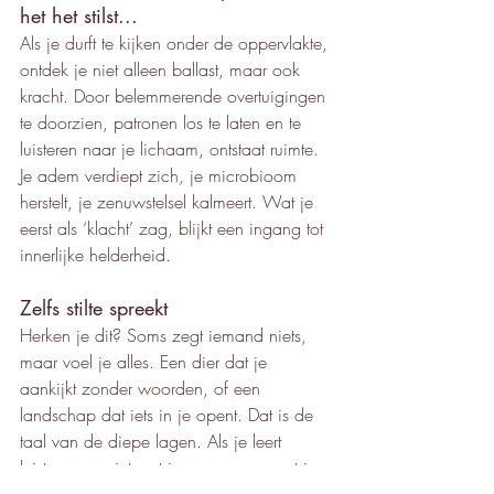
het het stilst...
Als je durft te kijken onder de oppervlakte, 
ontdek je niet alleen ballast, maar ook 
kracht. Door belemmerende overtuigingen 
te doorzien, patronen los te laten en te 
luisteren naar je lichaam, ontstaat ruimte. 
Je adem verdiept zich, je microbioom 
herstelt, je zenuwstelsel kalmeert. Wat je 
eerst als ‘klacht’ zag, blijkt een ingang tot 
innerlijke helderheid.
Zelfs stilte spreekt
Herken je dit? Soms zegt iemand niets, 
maar voel je alles. Een dier dat je 
aankijkt zonder woorden, of een 
landschap dat iets in je opent. Dat is de 
taal van de diepe lagen. Als je leert 
luisteren — niet met je oren, maar met je 