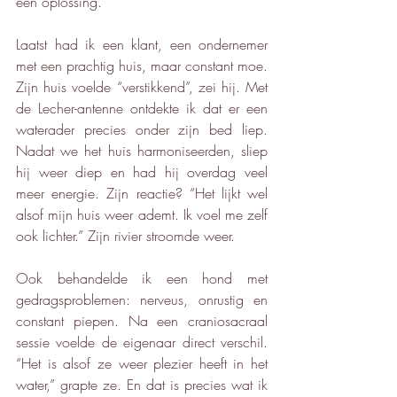
een oplossing.
Laatst had ik een klant, een ondernemer 
met een prachtig huis, maar constant moe. 
Zijn huis voelde “verstikkend”, zei hij. Met 
de Lecher-antenne ontdekte ik dat er een 
waterader precies onder zijn bed liep. 
Nadat we het huis harmoniseerden, sliep 
hij weer diep en had hij overdag veel 
meer energie. Zijn reactie? “Het lijkt wel 
alsof mijn huis weer ademt. Ik voel me zelf 
ook lichter.” Zijn rivier stroomde weer.
Ook behandelde ik een hond met 
gedragsproblemen: nerveus, onrustig en 
constant piepen. Na een craniosacraal 
sessie voelde de eigenaar direct verschil. 
“Het is alsof ze weer plezier heeft in het 
water,” grapte ze. En dat is precies wat ik 