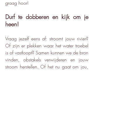
graag hoor!
Durf te dobberen en kijk om je 
heen!
Vraag jezelf eens af: stroomt jouw rivier? 
Of zijn er plekken waar het water troebel 
is of vastloopt? Samen kunnen we de bron 
vinden, obstakels verwijderen en jouw 
stroom herstellen. Of het nu gaat om jou, 
je dier of je woonomgeving, de rivier 
moet vrij kunnen stromen. En vergeet niet: 
soms mag je gewoon lekker dobberen.
Dus: neem de tijd, luister naar de rivier 
van je leven, en wees niet bang om hulp 
te vragen als het nodig is. Want hoe 
helder jouw water stroomt, bepaal je zelf 
– met een beetje hulp van een holistische 