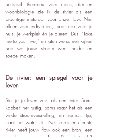
holistisch therapeut voor mens, dier en 
woonbiologie zie ik de rivier als een 
prachtige metafoor voor onze flow. Niet 
alleen voor individuen, maar ook voor je 
huis, je werkplek én je dieren. Dus: “Take 
me to your river,” en laten we samen kijken 
hoe we jouw stroom weer helder en 
soepel maken.
De rivier: een spiegel voor je 
leven
Stel je je leven voor als een rivier. Soms 
kabbelt het rustig, soms raast het als een 
wilde stroomversnelling, en soms… tja, 
staat het water stil. Net zoals een echte 
rivier heeft jouw flow ook een bron, een 
bedding, en obstakels. Die obstakels? 