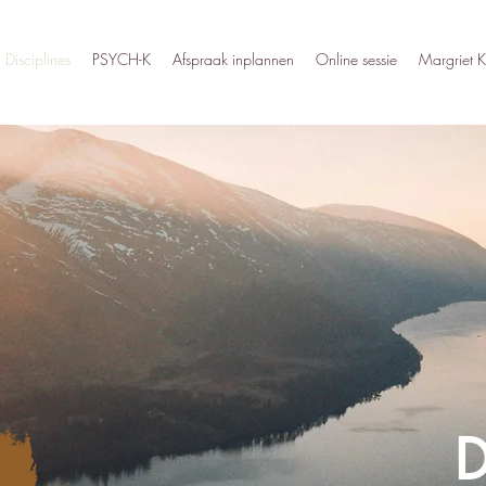
Disciplines
PSYCH-K
Afspraak inplannen
Online sessie
Margriet K
D