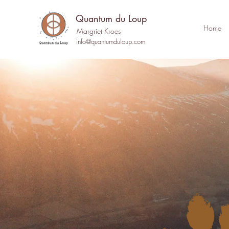
Quantum du Loup
Home
Margriet Kroes
info@quantumduloup.com