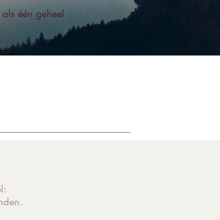
r als één geheel
l:
onden.