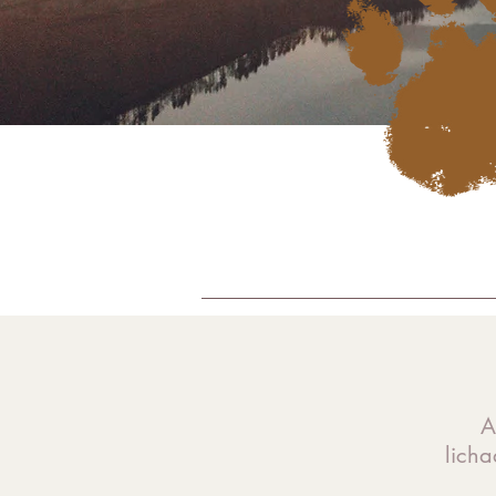
A
licha